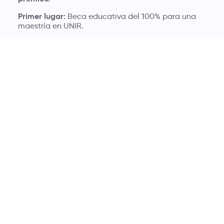
Primer lugar:
Beca educativa del 100% para una
maestría en UNIR.
2do lugar:
Kit de Arterapia de Artisan Tiempos
para Ser + bono de crepes por $100.00.
3er lugar:
Kit de Artisan Tiempos para Ser + tarjeta
de Cine Colombia recargada por $50.000.
4to a 11avo lugares:
kits de Artisan Tiempos para
Ser.
Recuerda que para participar ingresa a nuestro
especial del Mes del Maestro.